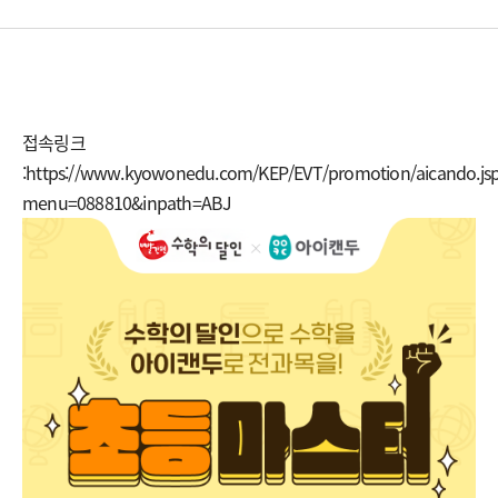
접속링크
:https://www.kyowonedu.com/KEP/EVT/promotion/aicando.js
menu=088810&inpath=ABJ