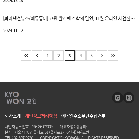
2024.12.19
[파이낸셜뉴스/에듀동아] 교원 빨간펜 수학의 달인, 11월 온라인 사업설명회 실시
2024.11.12
1
2
3
4
5
회사소개
개인정보처리방침
이메일주소무단수집거부
사업자등록번호 : 496-86-02009
대표자명 : 장동하
본사 : 서울시 중구 을지로 51 (을지로2가 6번지) (주)교원
TEL : 02-397-9220
COPYRIGHT(C) KYOWON. ALL RIGHTS RESERVED