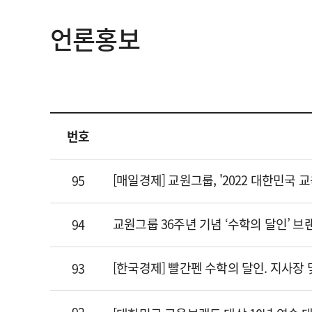
언론홍보
번호
[매일경제] 교원그룹, '2022 대한민국 
95
교원그룹 36주년 기념 ‘수학의 달인’ 
94
[한국경제] 빨간펜 수학의 달인. 지사장 
93