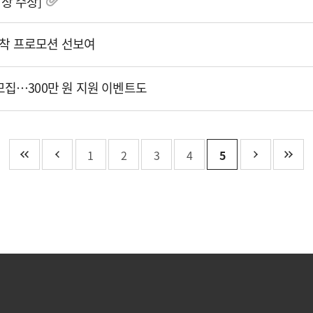
대상 수상]
정착 프로모션 선보여
모집…300만 원 지원 이벤트도
1
2
3
4
5