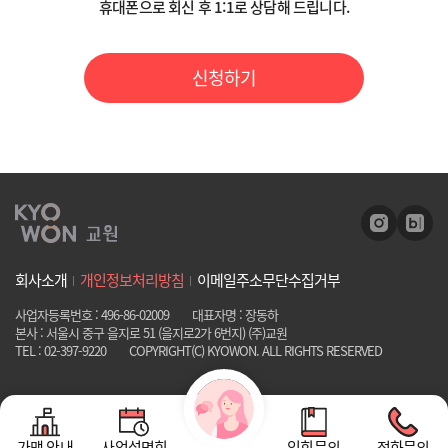
휴대폰으로 회신 후 1:1로 상담해 드립니다.
4) 거부권 및 거부 시 불이익
- 위 개인정보 중 필수정보의 미 기재 시 고객 상담을 위하여 필수적이므
로, 동의하지 않으실 경우 상담 신청이 불가함을 알려드립니다.
신청하기
위 개인정보 중 필수적 정보의 수집/이용에 관한 동의는 온라인 상담 제
공을 위하여 필수적이므로, 위 사항에 동의하셔야만 온라인 상담 제공이
원활히 이루어질 수 있습니다. 다만 동의하지 않으시는 경우 온라인 상담
제공이 불가능합니다.
회사소개
개인정보처리방침
이메일주소무단수집거부
사업자등록번호 : 496-86-02009
대표자명 : 장동하
본사 : 서울시 중구 을지로 51 (을지로2가 6번지) (주)교원
TEL : 02-397-9220
COPYRIGHT(C) KYOWON. ALL RIGHTS RESERVED
가맹 안내
사업설명회
입회문의
전화문의