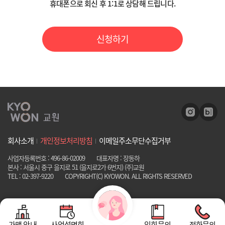
휴대폰으로 회신 후 1:1로 상담해 드립니다.
4) 거부권 및 거부 시 불이익
- 위 개인정보 중 필수정보의 미 기재 시 고객 상담을 위하여 필수적이므
로, 동의하지 않으실 경우 상담 신청이 불가함을 알려드립니다.
신청하기
위 개인정보 중 필수적 정보의 수집/이용에 관한 동의는 온라인 상담 제
공을 위하여 필수적이므로, 위 사항에 동의하셔야만 온라인 상담 제공이
원활히 이루어질 수 있습니다. 다만 동의하지 않으시는 경우 온라인 상담
제공이 불가능합니다.
회사소개
개인정보처리방침
이메일주소무단수집거부
사업자등록번호 : 496-86-02009
대표자명 : 장동하
본사 : 서울시 중구 을지로 51 (을지로2가 6번지) (주)교원
TEL : 02-397-9220
COPYRIGHT(C) KYOWON. ALL RIGHTS RESERVED
가맹 안내
사업설명회
입회문의
전화문의