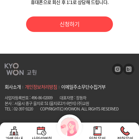
휴대폰으로 회신 후 1:1로 상담해 드립니다.
4) 거부권 및 거부 시 불이익
- 위 개인정보 중 필수정보의 미 기재 시 고객 상담을 위하여 필수적이므
로, 동의하지 않으실 경우 상담 신청이 불가함을 알려드립니다.
신청하기
위 개인정보 중 필수적 정보의 수집/이용에 관한 동의는 온라인 상담 제
공을 위하여 필수적이므로, 위 사항에 동의하셔야만 온라인 상담 제공이
원활히 이루어질 수 있습니다. 다만 동의하지 않으시는 경우 온라인 상담
제공이 불가능합니다.
회사소개
개인정보처리방침
이메일주소무단수집거부
사업자등록번호 : 496-86-02009
대표자명 : 장동하
본사 : 서울시 중구 을지로 51 (을지로2가 6번지) (주)교원
TEL : 02-397-9220
COPYRIGHT(C) KYOWON. ALL RIGHTS RESERVED
가맹 안내
사업설명회
입회문의
전화문의