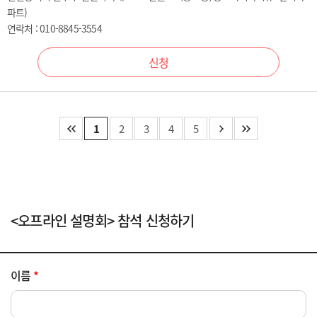
파트)
연락처 : 010-8845-3554
신청
1
2
3
4
5
<오프라인 설명회> 참석 신청하기
이름
*